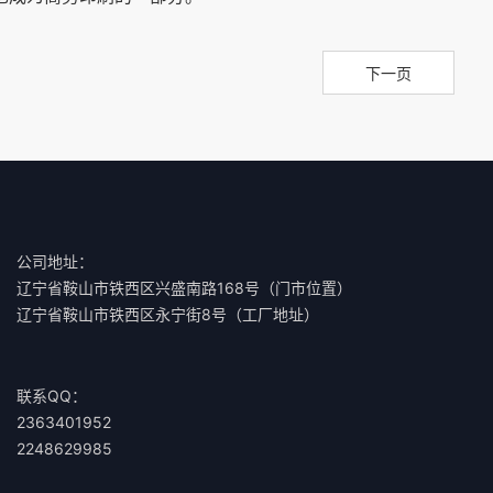
下一页
公司地址：
辽宁省鞍山市铁西区兴盛南路168号（门市位置）
辽宁省鞍山市铁西区永宁街8号（工厂地址）
联系QQ：
2363401952
2248629985