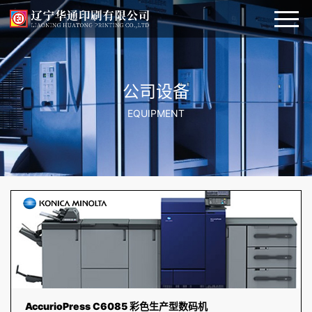
首页
公司设备
公司简介
EQUIPMENT
＞
产品展示
商务印刷
设备展示
标签不干胶
行业资讯
瓦楞纸包装
招聘信息
彩色包装箱
联系我们
彩色包装盒
AccurioPress C6085 彩色生产型数码机