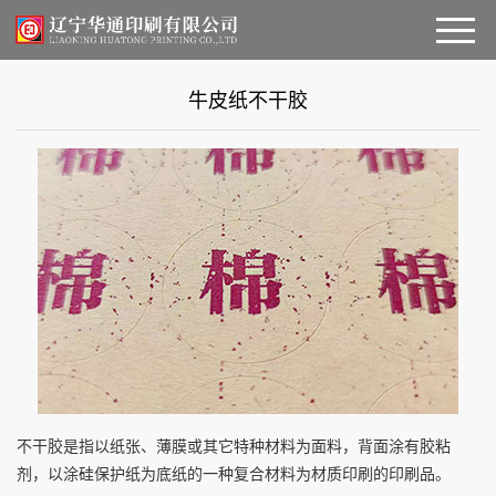
首页
牛皮纸不干胶
公司简介
＞
产品展示
商务印刷
设备展示
标签不干胶
行业资讯
瓦楞纸包装
招聘信息
彩色包装箱
联系我们
不干胶是指以纸张、薄膜或其它特种材料为面料，背面涂有胶粘
剂，以涂硅保护纸为底纸的一种复合材料为材质印刷的印刷品。
彩色包装盒