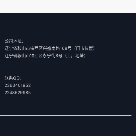
公司地址：
辽宁省鞍山市铁西区兴盛南路168号（门市位置）
辽宁省鞍山市铁西区永宁街8号（工厂地址）
联系QQ：
2363401952
2248629985